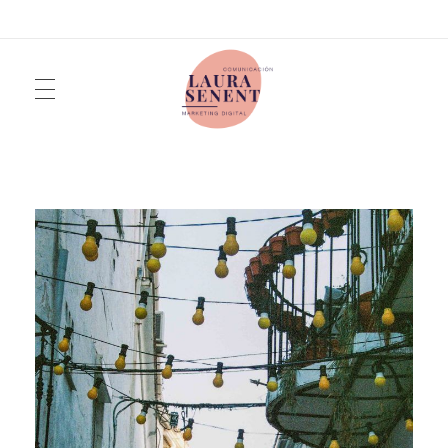
INICIO
Laura Senent
Marketing y Comunicación Digital
SERVICIOS
QUIÉN SOY
FOTOGRAFÍA