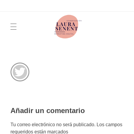
INICIO
Laura Senent
Marketing y Comunicación Digital
SERVICIOS
QUIÉN SOY
Añadir un comentario
FOTOGRAFÍA
Tu correo electrónico no será publicado. Los campos
requeridos están marcados