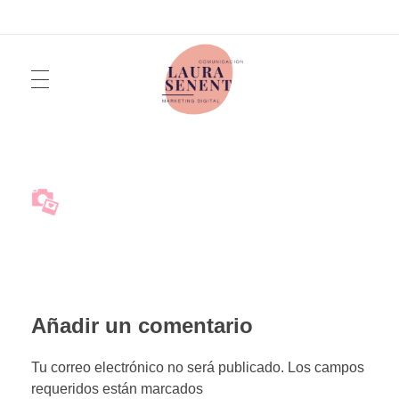
INICIO
Laura Senent
Marketing y Comunicación Digital
SERVICIOS
QUIÉN SOY
Añadir un comentario
Tu correo electrónico no será publicado. Los campos
FOTOGRAFÍA
requeridos están marcados